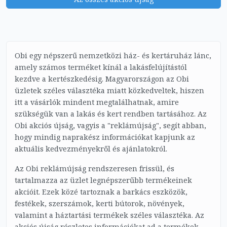
Obi egy népszerű nemzetközi ház- és kertáruház lánc,
amely számos terméket kínál a lakásfelújítástól
kezdve a kertészkedésig. Magyarországon az Obi
üzletek széles választéka miatt közkedveltek, hiszen
itt a vásárlók mindent megtalálhatnak, amire
szükségük van a lakás és kert rendben tartásához. Az
Obi akciós újság, vagyis a "reklámújság", segít abban,
hogy mindig naprakész információkat kapjunk az
aktuális kedvezményekről és ajánlatokról.
Az Obi reklámújság rendszeresen frissül, és
tartalmazza az üzlet legnépszerűbb termékeinek
akcióit. Ezek közé tartoznak a barkács eszközök,
festékek, szerszámok, kerti bútorok, növények,
valamint a háztartási termékek széles választéka. Az
akciós újság részletes információkat ad a termékek