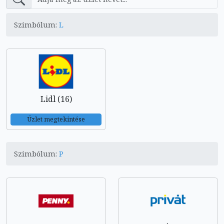
Szimbólum:
L
Lidl (16)
Üzlet megtekintése
Szimbólum:
P