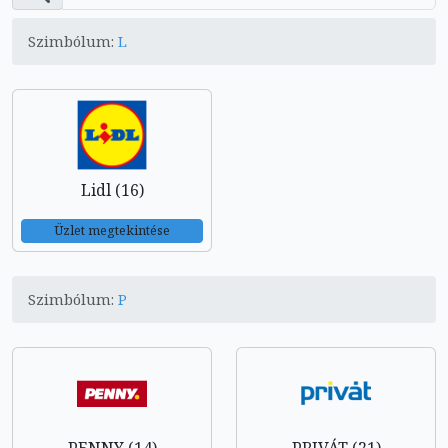
Szimbólum:
L
Lidl (16)
Üzlet megtekintése
Szimbólum:
P