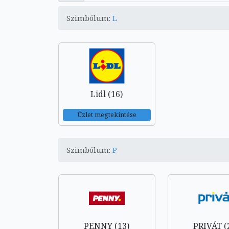
Szimbólum:
L
Lidl (16)
Üzlet megtekintése
Szimbólum:
P
PENNY (13)
PRIVÁT (