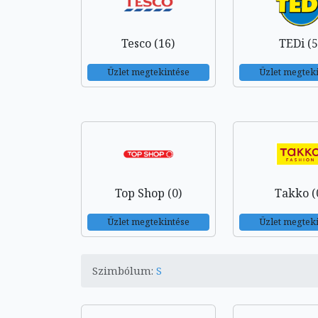
Tesco (16)
TEDi (5
Üzlet megtekintése
Üzlet megtek
Top Shop (0)
Takko (
Üzlet megtekintése
Üzlet megtek
Szimbólum:
S