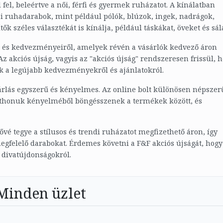
fel, beleértve a női, férfi és gyermek ruházatot. A kínálatban
 ruhadarabok, mint például pólók, blúzok, ingek, nadrágok,
ők széles választékát is kínálja, például táskákat, öveket és sál
ól és kedvezményeiről, amelyek révén a vásárlók kedvező áron
z akciós újság, vagyis az "akciós újság" rendszeresen frissül, 
k a legújabb kedvezményekről és ajánlatokról.
árlás egyszerű és kényelmes. Az online bolt különösen népszer
 otthonuk kényelméből böngésszenek a termékek között, és
ővé tegye a stílusos és trendi ruházatot megfizethető áron, így
egfelelő darabokat. Érdemes követni a F&F akciós újságát, hogy
divatújdonságokról.
Minden üzlet