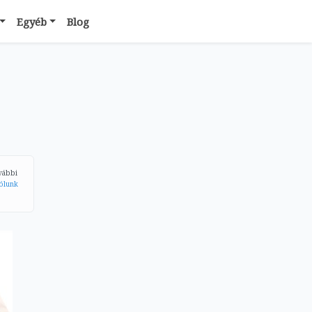
Egyéb
Blog
ovábbi
ólunk