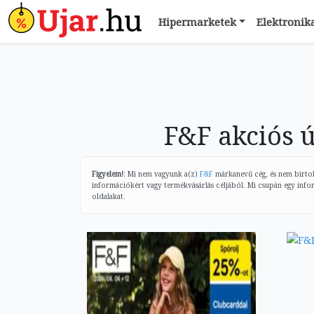
Hipermarketek
Elektronik
F&F akciós 
Figyelem!
: Mi nem vagyunk a(z)
F&F
márkanevű cég, és nem birtoko
információkért vagy termékvásárlás céljából. Mi csupán egy info
oldalakat.