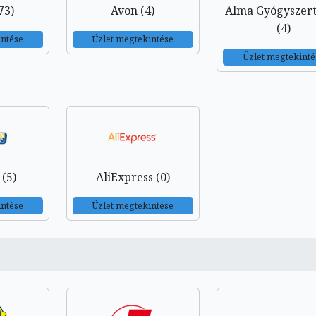
73)
Avon (4)
Alma Gyógyszer
(4)
intése
Üzlet megtekintése
Üzlet megtekinté
(5)
AliExpress (0)
intése
Üzlet megtekintése