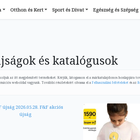
a
Otthon és Kert
Sport és Divat
Egészség és Szépség
újságok és katalógusok
ljuk az itt megjelenített termékeket. Kérjük, látogasson el a márkatulajdonos honlapjára t
rmációs weboldal vagyunk. További részletekért olvassa el a
Felhasználási feltételeket
és az
R