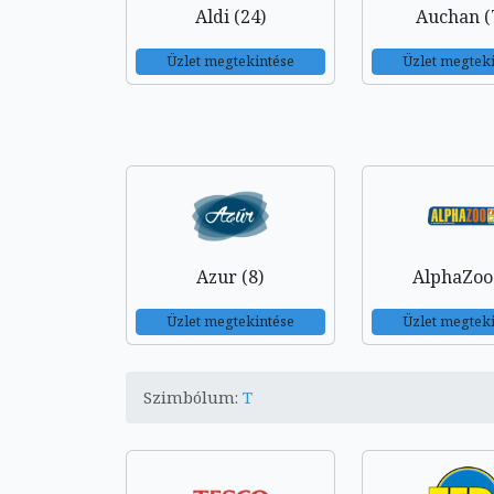
Aldi (24)
Auchan (
Üzlet megtekintése
Üzlet megtek
Azur (8)
AlphaZoo 
Üzlet megtekintése
Üzlet megtek
Szimbólum:
T