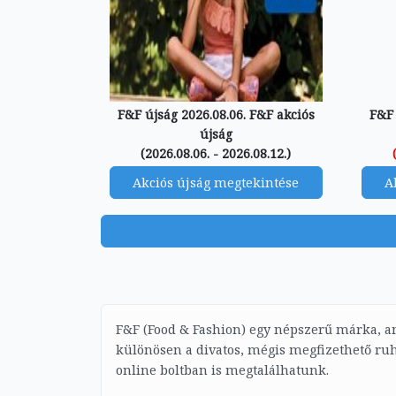
F&F újság 2026.08.06. F&F akciós
F&F 
újság
(2026.08.06. - 2026.08.12.)
Akciós újság megtekintése
A
F&F (Food & Fashion) egy népszerű márka, a
különösen a divatos, mégis megfizethető ru
online boltban is megtalálhatunk.