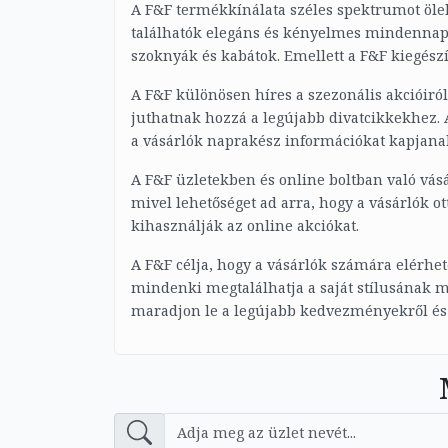
A F&F termékkínálata széles spektrumot ölel 
találhatók elegáns és kényelmes mindennapi
szoknyák és kabátok. Emellett a F&F kiegészít
A F&F különösen híres a szezonális akcióir
juthatnak hozzá a legújabb divatcikkekhez. A
a vásárlók naprakész információkat kapjana
A F&F üzletekben és online boltban való vás
mivel lehetőséget ad arra, hogy a vásárlók
kihasználják az online akciókat.
A F&F célja, hogy a vásárlók számára elérhet
mindenki megtalálhatja a saját stílusának m
maradjon le a legújabb kedvezményekről és 