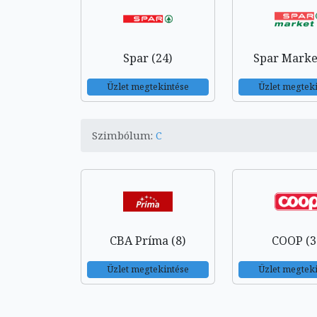
Spar (24)
Spar Market
Üzlet megtekintése
Üzlet megtek
Szimbólum:
C
CBA Príma (8)
COOP (3
Üzlet megtekintése
Üzlet megtek