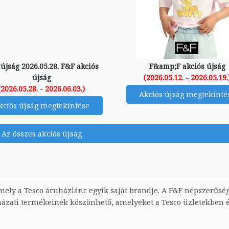
újság 2026.05.28. F&F akciós
F&amp;F akciós újság
újság
(2026.05.12. - 2026.05.19.
(2026.05.28. - 2026.06.03.)
Akciós újság megtekinté
kciós újság megtekintése
Az összes akciós újság
mely a Tesco áruházlánc egyik saját brandje. A F&F népszerűsé
házati termékeinek köszönhető, amelyeket a Tesco üzletekben é