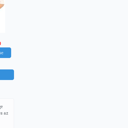
)
se
ge
s az