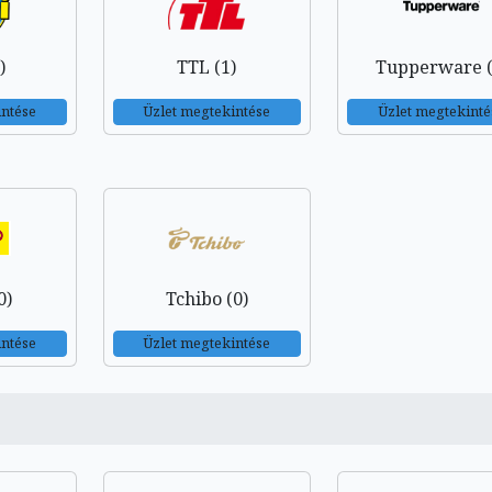
)
TTL (1)
Tupperware (
intése
Üzlet megtekintése
Üzlet megtekinté
0)
Tchibo (0)
intése
Üzlet megtekintése