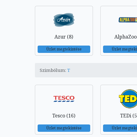
Azur (8)
AlphaZoo 
Üzlet megtekintése
Üzlet megtek
Szimbólum:
T
Tesco (16)
TEDi (5
Üzlet megtekintése
Üzlet megtek