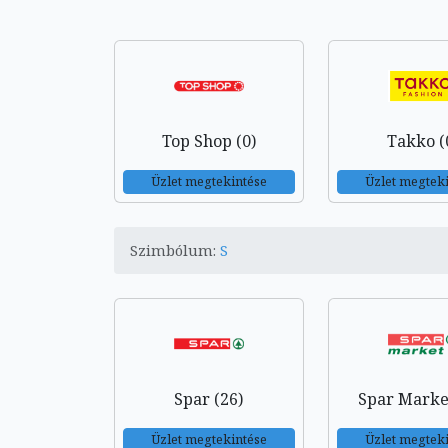
Top Shop (0)
Takko (
Üzlet megtekintése
Üzlet megtek
Szimbólum:
S
Spar (26)
Spar Market
Üzlet megtekintése
Üzlet megtek