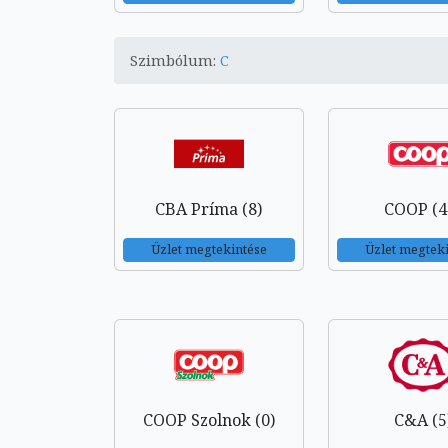
Szimbólum:
C
CBA Príma (8)
COOP (4
Üzlet megtekintése
Üzlet megtek
COOP Szolnok (0)
C&A (5