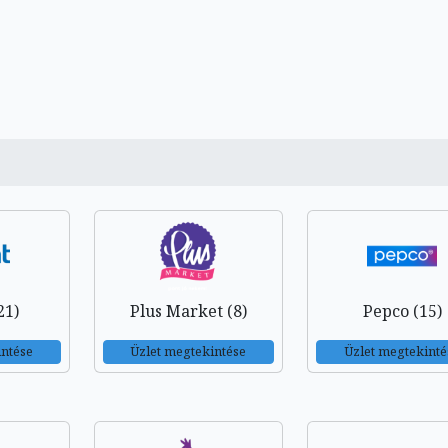
21)
Plus Market (8)
Pepco (15)
intése
Üzlet megtekintése
Üzlet megtekinté