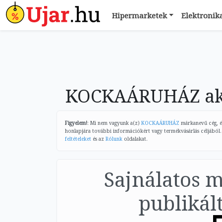
Hipermarketek
Elektronik
KOCKAÁRUHÁZ akci
Figyelem!
: Mi nem vagyunk a(z)
KOCKAÁRUHÁZ
márkanevű cég, és
honlapjára további információkért vagy termékvásárlás céljából.
feltételeket
és az
Rólunk
oldalakat.
Sajnálatos 
publikált