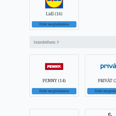
Lidl (16)
Üzlet megtekintése
Szimbólum:
P
PENNY (14)
PRIVÁT (
Üzlet megtekintése
Üzlet megtek