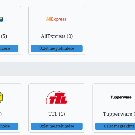
(5)
AliExpress (0)
intése
Üzlet megtekintése
)
TTL (1)
Tupperware (
intése
Üzlet megtekintése
Üzlet megtekinté