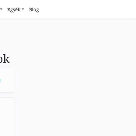
Egyéb
Blog
ok
i