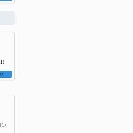
1)
se
11)