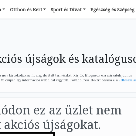
a
Otthon és Kert
Sport és Divat
Egészség és Szépség
ós újságok és katalógus
 nem birtokoljuk az itt megjelenített termékeket. Kérjük, látogasson el a márkatulajdonos
 Mi csupán egy információs weboldal vagyunk. További részletekért olvassa el a
Felhasználás
módon ez az üzlet nem
 akciós újságokat.