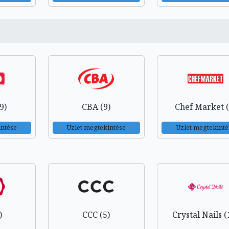
9)
CBA (9)
Chef Market (
intése
Üzlet megtekintése
Üzlet megtekinté
)
CCC (5)
Crystal Nails (