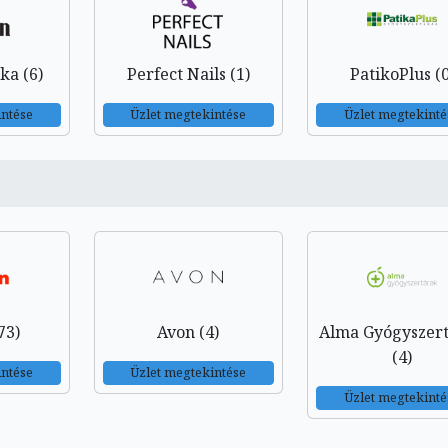
ka (6)
Perfect Nails (1)
PatikoPlus (0
intése
Üzlet megtekintése
Üzlet megtekinté
73)
Avon (4)
Alma Gyógyszer
(4)
intése
Üzlet megtekintése
Üzlet megtekinté