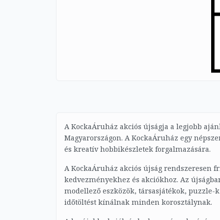
A KockaÁruház akciós újságja a legjobb ajánl
Magyarországon. A KockaÁruház egy népszerű 
és kreatív hobbikészletek forgalmazására.
A KockaÁruház akciós újság rendszeresen fr
kedvezményekhez és akciókhoz. Az újságban 
modellező eszközök, társasjátékok, puzzle-k
időtöltést kínálnak minden korosztálynak.