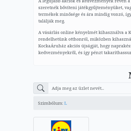
A legújabb akciók és kedvezmények révén a 
szeretnék bővíteni játékgyűjteményüket, va
termékek minősége és ára mindig vonzó, így 
találják meg.
A vásárlás online kényelmét kihasználva a 
rendelhetünk otthonról, miközben kihasznál
KockaÁruház akciós újságját, hogy naprakész
kedvezményekről, és így pénzt takaríthassun
Szimbólum:
L