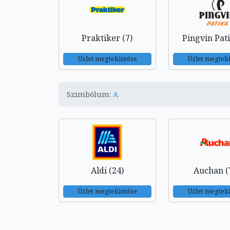
Praktiker (7)
Pingvin Pati
Üzlet megtekintése
Üzlet megtek
Szimbólum:
A
Aldi (24)
Auchan (
Üzlet megtekintése
Üzlet megtek