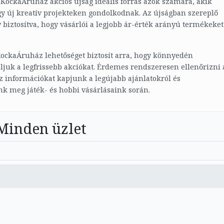
KockaÁruház akciós újság ideális forrás azok számára, akik
gy új kreatív projekteken gondolkodnak. Az újságban szereplő
biztosítva, hogy vásárlói a legjobb ár-érték arányú termékeket
KockaÁruház lehetőséget biztosít arra, hogy könnyedén
juk a legfrissebb akciókat. Érdemes rendszeresen ellenőrizni 
 információkat kapjunk a legújabb ajánlatokról és
k meg játék- és hobbi vásárlásaink során.
Minden üzlet