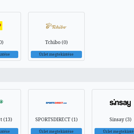
0)
Tchibo (0)
intése
Üzlet megtekintése
 (13)
SPORTSDIRECT (1)
Sinsay (3)
intése
Üzlet megtekintése
Üzlet megtekinté