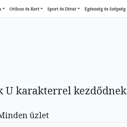
a
Otthon és Kert
Sport és Divat
Egészség és Szépség
k U karakterrel kezdődnek
Minden üzlet