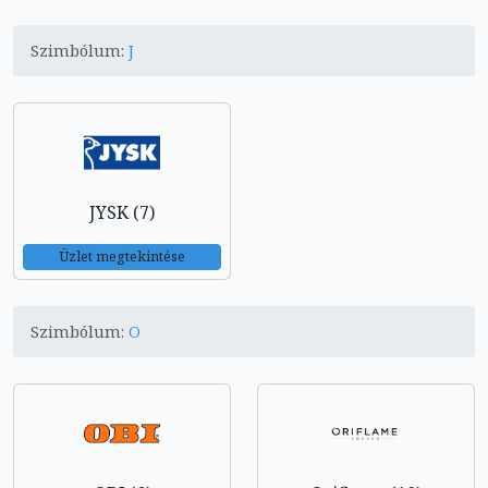
Szimbólum:
J
JYSK (7)
Üzlet megtekintése
Szimbólum:
O