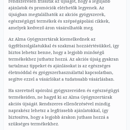
rendszeresen frissítik az újságot, hogy a legújabb
ajánlatok és promóciók elérhetők legyenek. Az
újságban megtalálhatók az akciós gyógyszerek,
egészségügyi termékek és szépségápolási cikkek,
amelyek kedvező áron vásárolhatók meg.
Az Alma Gyógyszertárak kiemelkednek az
ügyfélszolgálatukkal és szakmai hozzáértésükkel, így
biztos lehetsz benne, hogy a legjobb minőségű
termékekhez juthatsz hozzá. Az akciós újság gyakran
tartalmaz tippeket és ajánlásokat is az egészséges
életmóddal és gyógyszerhasználattal kapcsolatban,
segítve ezzel a vásárlókat a tudatosabb vásárlásban.
Ha szeretnél spórolni gyógyszereiden és egészségügyi
termékeiden, ne hagyd ki az Alma Gyógyszertárak
akciós újságát. Rendszeres ellenőrzésével mindig
naprakész lehetsz a legfrissebb ajánlatokkal, így
biztosítva, hogy a legjobb árakon juthass hozzá a
szükséges termékekhez.