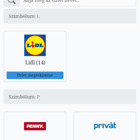
Szimbólum:
L
Lidl (14)
Üzlet megtekintése
Szimbólum:
P