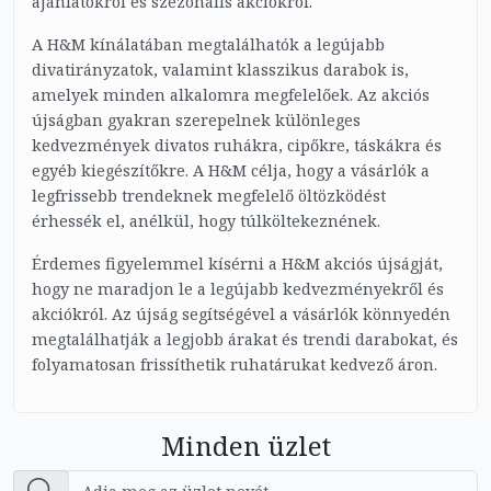
ajánlatokról és szezonális akciókról.
A H&M kínálatában megtalálhatók a legújabb
divatirányzatok, valamint klasszikus darabok is,
amelyek minden alkalomra megfelelőek. Az akciós
újságban gyakran szerepelnek különleges
kedvezmények divatos ruhákra, cipőkre, táskákra és
egyéb kiegészítőkre. A H&M célja, hogy a vásárlók a
legfrissebb trendeknek megfelelő öltözködést
érhessék el, anélkül, hogy túlköltekeznének.
Érdemes figyelemmel kísérni a H&M akciós újságját,
hogy ne maradjon le a legújabb kedvezményekről és
akciókról. Az újság segítségével a vásárlók könnyedén
megtalálhatják a legjobb árakat és trendi darabokat, és
folyamatosan frissíthetik ruhatárukat kedvező áron.
Minden üzlet