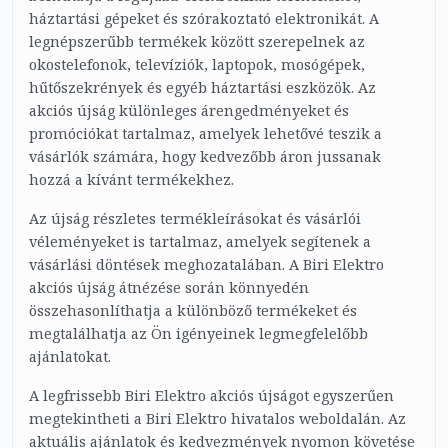
háztartási gépeket és szórakoztató elektronikát. A
legnépszerűbb termékek között szerepelnek az
okostelefonok, televíziók, laptopok, mosógépek,
hűtőszekrények és egyéb háztartási eszközök. Az
akciós újság különleges árengedményeket és
promóciókat tartalmaz, amelyek lehetővé teszik a
vásárlók számára, hogy kedvezőbb áron jussanak
hozzá a kívánt termékekhez.
Az újság részletes termékleírásokat és vásárlói
véleményeket is tartalmaz, amelyek segítenek a
vásárlási döntések meghozatalában. A Biri Elektro
akciós újság átnézése során könnyedén
összehasonlíthatja a különböző termékeket és
megtalálhatja az Ön igényeinek legmegfelelőbb
ajánlatokat.
A legfrissebb Biri Elektro akciós újságot egyszerűen
megtekintheti a Biri Elektro hivatalos weboldalán. Az
aktuális ajánlatok és kedvezmények nyomon követése