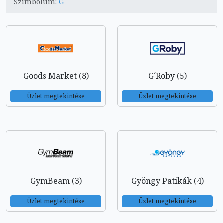
Szimbólum:
G
Goods Market (8)
G´Roby (5)
Üzlet megtekintése
Üzlet megtekintése
GymBeam (3)
Gyöngy Patikák (4)
Üzlet megtekintése
Üzlet megtekintése