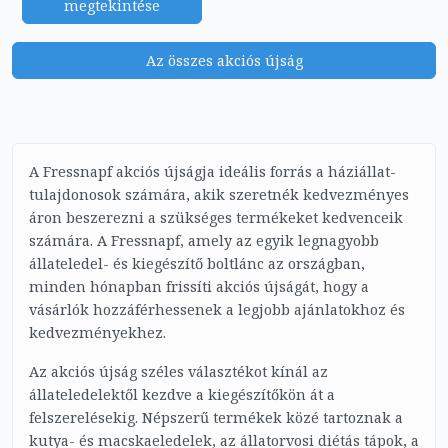
megtekintése
Az összes akciós újság
A Fressnapf akciós újságja ideális forrás a háziállat-
tulajdonosok számára, akik szeretnék kedvezményes
áron beszerezni a szükséges termékeket kedvenceik
számára. A Fressnapf, amely az egyik legnagyobb
állateledel- és kiegészítő boltlánc az országban,
minden hónapban frissíti akciós újságát, hogy a
vásárlók hozzáférhessenek a legjobb ajánlatokhoz és
kedvezményekhez.
Az akciós újság széles választékot kínál az
állateledelektől kezdve a kiegészítőkön át a
felszerelésekig. Népszerű termékek közé tartoznak a
kutya- és macskaeledelek, az állatorvosi diétás tápok, a