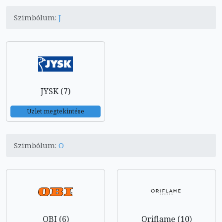
Szimbólum:
J
JYSK (7)
Üzlet megtekintése
Szimbólum:
O
OBI (6)
Oriflame (10)