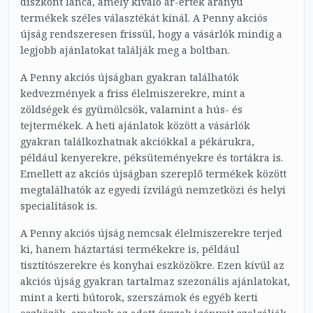
diszkont lánca, amely kiváló ár-érték arányú
termékek széles választékát kínál. A Penny akciós
újság rendszeresen frissül, hogy a vásárlók mindig a
legjobb ajánlatokat találják meg a boltban.
A Penny akciós újságban gyakran találhatók
kedvezmények a friss élelmiszerekre, mint a
zöldségek és gyümölcsök, valamint a hús- és
tejtermékek. A heti ajánlatok között a vásárlók
gyakran találkozhatnak akciókkal a pékárukra,
például kenyerekre, péksüteményekre és tortákra is.
Emellett az akciós újságban szereplő termékek között
megtalálhatók az egyedi ízvilágú nemzetközi és helyi
specialitások is.
A Penny akciós újság nemcsak élelmiszerekre terjed
ki, hanem háztartási termékekre is, például
tisztítószerekre és konyhai eszközökre. Ezen kívül az
akciós újság gyakran tartalmaz szezonális ajánlatokat,
mint a kerti bútorok, szerszámok és egyéb kerti