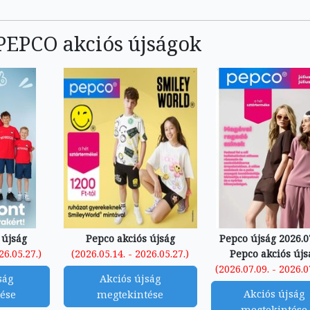
 PEPCO akciós újságok
 újság
Pepco akciós újság
Pepco újság 2026.07
26.05.27.)
(2026.05.14. - 2026.05.27.)
Pepco akciós újs
(2026.07.09. - 2026.0
ság
Akciós újság
Akciós újság
ése
megtekintése
megtekintése