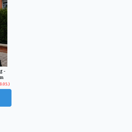
g -
em
8.05.)