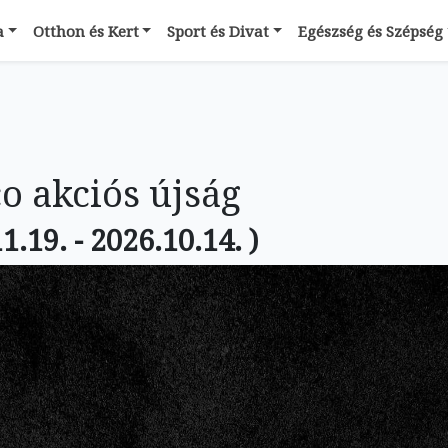
a
Otthon és Kert
Sport és Divat
Egészség és Szépség
o akciós újság
1.19. - 2026.10.14. )