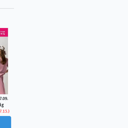
.09.
ág
7.15.)