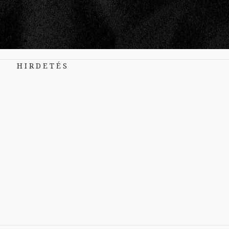
H I R D E T É S