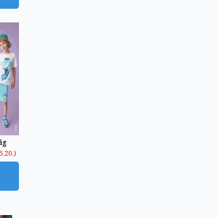
ág
5.20.)